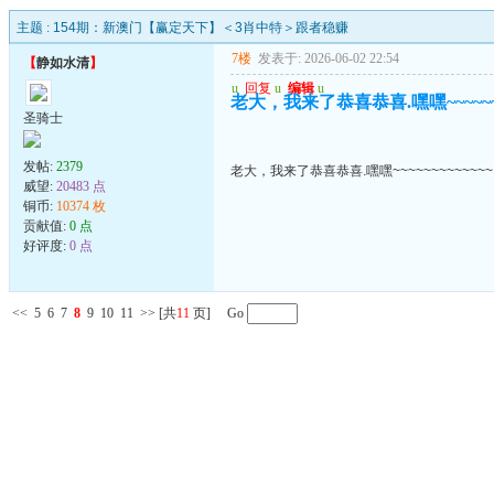
主题 :
154期：新澳门【赢定天下】＜3肖中特＞跟者稳赚
7楼
发表于: 2026-06-02 22:54
【
静如水清
】
u
回复
u
编辑
u
老大，我来了恭喜恭喜.嘿嘿~~~~~~~
圣骑士
发帖:
2379
老大，我来了恭喜恭喜.嘿嘿~~~~~~~~~~~~~
威望:
20483 点
铜币:
10374 枚
贡献值:
0 点
好评度:
0 点
<<
5
6
7
8
9
10
11
>>
[共
11
页] Go