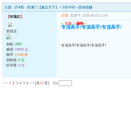
主题 :
154期：新澳门【赢定天下】＜3肖中特＞跟者稳赚
沙发
发表于: 2026-06-02 22:48
【
玫瑰红
】
u
回复
u
编辑
u
专顶高手!专顶高手!专顶高手!
管理员
发帖:
2883
专顶高手!专顶高手!专顶高手!
威望:
19990 点
铜币:
11540 枚
贡献值:
0 点
好评度:
0 点
<<
1
2
3
4
5
6
>>
[共
11
页] Go