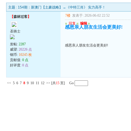
主题 :
154期：新澳门【土豪战略】→《中特三肖》 实力高手！
7楼
发表于: 2026-06-02 22:52
【
森林过客
】
u
回复
u
编辑
u
感恩亲人朋友生活会更美好!
圣骑士
发帖:
2287
感恩亲人朋友生活会更美好!
威望:
20226 点
铜币:
10245 枚
贡献值:
0 点
好评度:
0 点
<<
5
6
7
8
9
10
11
12
>>
[共
15
页] Go