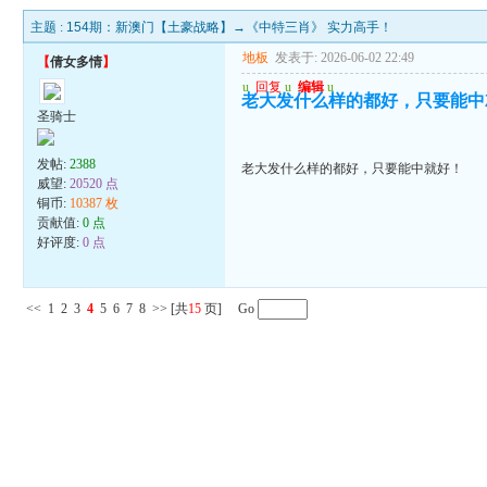
主题 :
154期：新澳门【土豪战略】→《中特三肖》 实力高手！
地板
发表于: 2026-06-02 22:49
【
倩女多情
】
u
回复
u
编辑
u
老大发什么样的都好，只要能中
圣骑士
发帖:
2388
老大发什么样的都好，只要能中就好！
威望:
20520 点
铜币:
10387 枚
贡献值:
0 点
好评度:
0 点
<<
1
2
3
4
5
6
7
8
>>
[共
15
页] Go