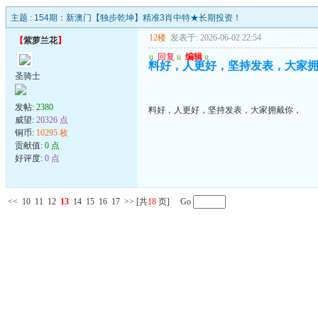
主题 :
154期：新澳门【独步乾坤】精准3肖中特★长期投资！
12楼
发表于: 2026-06-02 22:54
【
紫萝兰花
】
u
回复
u
编辑
u
料好，人更好，坚持发表，大家
圣骑士
发帖:
2380
料好，人更好，坚持发表，大家拥戴你，
威望:
20326 点
铜币:
10295 枚
贡献值:
0 点
好评度:
0 点
<<
10
11
12
13
14
15
16
17
>>
[共
18
页] Go