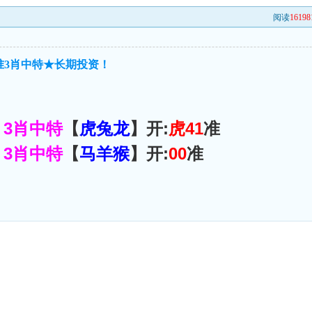
阅读
16198
准3肖中特★长期投资！
】
3肖中特
【
虎兔龙
】开:
虎41
准
】
3肖中特
【
马羊猴
】开:
00
准