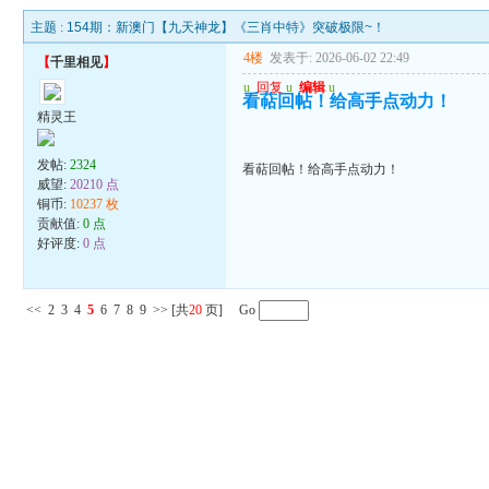
主题 :
154期：新澳门【九天神龙】《三肖中特》突破极限~！
4楼
发表于: 2026-06-02 22:49
【
千里相见
】
u
回复
u
编辑
u
看萜回帖！给高手点动力！
精灵王
发帖:
2324
看萜回帖！给高手点动力！
威望:
20210 点
铜币:
10237 枚
贡献值:
0 点
好评度:
0 点
<<
2
3
4
5
6
7
8
9
>>
[共
20
页] Go