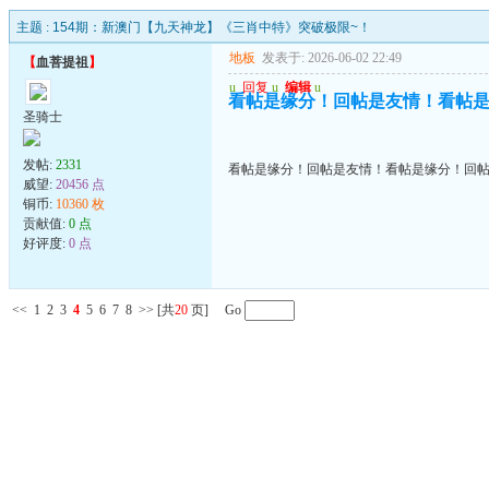
主题 :
154期：新澳门【九天神龙】《三肖中特》突破极限~！
地板
发表于: 2026-06-02 22:49
【
血菩提祖
】
u
回复
u
编辑
u
看帖是缘分！回帖是友情！看帖
圣骑士
发帖:
2331
看帖是缘分！回帖是友情！看帖是缘分！回
威望:
20456 点
铜币:
10360 枚
贡献值:
0 点
好评度:
0 点
<<
1
2
3
4
5
6
7
8
>>
[共
20
页] Go