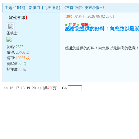
主题 :
154期：新澳门【九天神龙】《三肖中特》突破极限~！
18楼
发表于: 2026-06-02 23:01
【
心心相印
】
u
回复
u
编辑
u
感谢您提供的好料！向您致以最
圣骑士
发帖:
2322
感谢您提供的好料！向您致以最崇高的敬意
威望:
20406 点
铜币:
10335 枚
贡献值:
0 点
好评度:
0 点
<<
16
17
18
19
20
>>
[共
20
页] Go