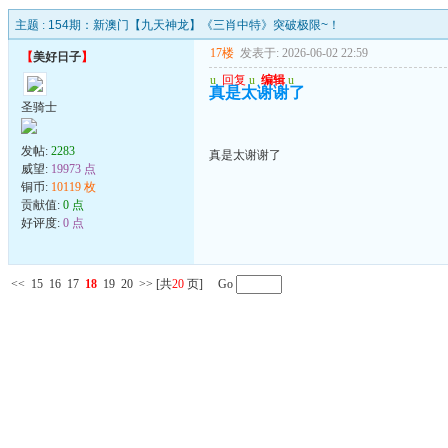
主题 :
154期：新澳门【九天神龙】《三肖中特》突破极限~！
17楼
发表于: 2026-06-02 22:59
【
美好日子
】
u
回复
u
编辑
u
真是太谢谢了
圣骑士
发帖:
2283
真是太谢谢了
威望:
19973 点
铜币:
10119 枚
贡献值:
0 点
好评度:
0 点
<<
15
16
17
18
19
20
>>
[共
20
页] Go