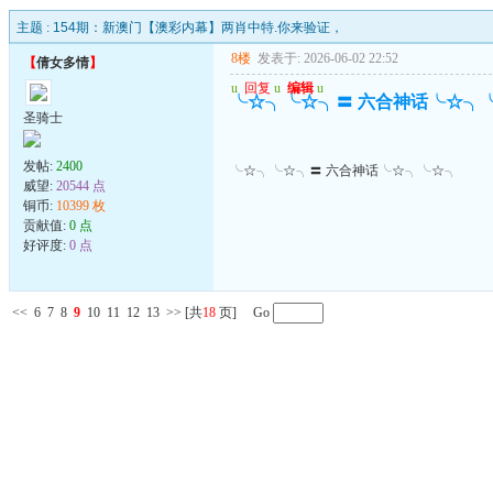
主题 :
154期：新澳门【澳彩内幕】两肖中特.你来验证，
8楼
发表于: 2026-06-02 22:52
【
倩女多情
】
u
回复
u
编辑
u
╰☆╮╰☆╮〓 六合神话╰☆╮
圣骑士
发帖:
2400
╰☆╮╰☆╮〓 六合神话╰☆╮╰☆╮
威望:
20544 点
铜币:
10399 枚
贡献值:
0 点
好评度:
0 点
<<
6
7
8
9
10
11
12
13
>>
[共
18
页] Go