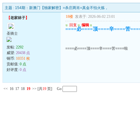
主题 :
154期：新澳门【独家解密】=杀庄两肖=真金不怕火炼，
18楼
发表于: 2026-06-02 23:01
【
老家林子
】
u
回复
u
编辑
u
====必====顶====辛====苦==
圣骑士
发帖:
2292
====必====顶====辛====苦====啦
威望:
20438 点
铜币:
10351 枚
贡献值:
0 点
好评度:
0 点
<<
16
17
18
19
>>
[共
19
页] Go