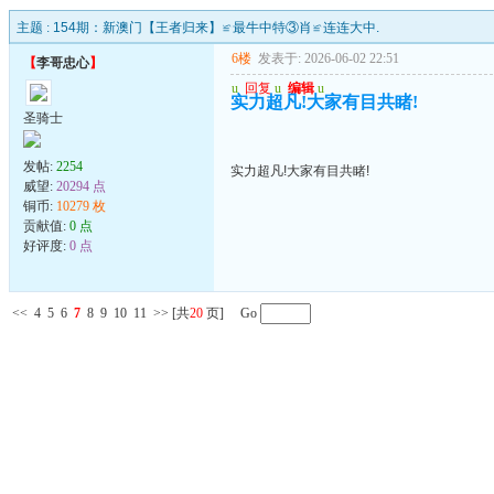
主题 :
154期：新澳门【王者归来】≌最牛中特③肖≌连连大中.
6楼
发表于: 2026-06-02 22:51
【
李哥忠心
】
u
回复
u
编辑
u
实力超凡!大家有目共睹!
圣骑士
发帖:
2254
实力超凡!大家有目共睹!
威望:
20294 点
铜币:
10279 枚
贡献值:
0 点
好评度:
0 点
<<
4
5
6
7
8
9
10
11
>>
[共
20
页] Go