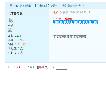
主题 :
154期：新澳门【王者归来】≌最牛中特③肖≌连连大中.
地板
发表于: 2026-06-02 22:47
【
李静闻名
】
u
回复
u
编辑
u
顶顶顶顶顶顶顶顶顶顶顶顶
圣骑士
发帖:
2228
顶顶顶顶顶顶顶顶顶顶顶顶
威望:
19971 点
铜币:
10118 枚
贡献值:
0 点
好评度:
0 点
<<
1
2
3
4
5
6
7
8
>>
[共
20
页] Go