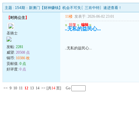
主题 :
154期：新澳门【财神赚钱】机会不可失〖三肖中特〗速进查看！
11楼
发表于: 2026-06-02 23:01
【
时尚公主
】
u
回复
u
编辑
u
..无私的益民心...
圣骑士
发帖:
2281
..无私的益民心...
威望:
20508 点
铜币:
10386 枚
贡献值:
0 点
好评度:
0 点
<<
9
10
11
12
13
14
>>
[共
14
页] Go