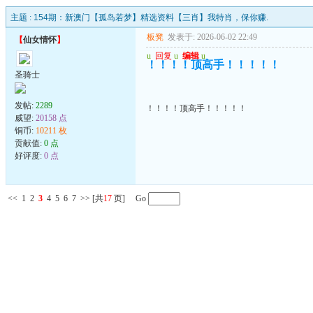
主题 :
154期：新澳门【孤岛若梦】精选资料【三肖】我特肖，保你赚.
板凳
发表于: 2026-06-02 22:49
【
仙女情怀
】
u
回复
u
编辑
u
！！！！顶高手！！！！！
圣骑士
发帖:
2289
！！！！顶高手！！！！！
威望:
20158 点
铜币:
10211 枚
贡献值:
0 点
好评度:
0 点
<<
1
2
3
4
5
6
7
>>
[共
17
页] Go