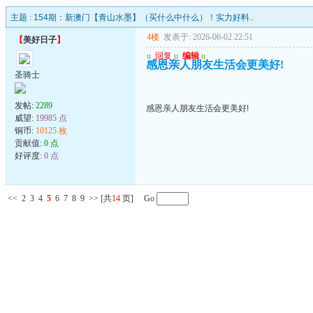
主题 :
154期：新澳门【青山水墨】（买什么中什么）！实力好料..
4楼
发表于: 2026-06-02 22:51
【
美好日子
】
u
回复
u
编辑
u
感恩亲人朋友生活会更美好!
圣骑士
发帖:
2289
感恩亲人朋友生活会更美好!
威望:
19985 点
铜币:
10125 枚
贡献值:
0 点
好评度:
0 点
<<
2
3
4
5
6
7
8
9
>>
[共
14
页] Go