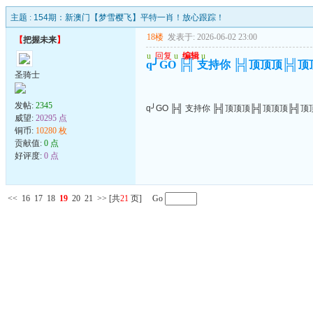
主题 :
154期：新澳门【梦雪樱飞】平特一肖！放心跟踪！
18楼
发表于: 2026-06-02 23:00
【
把握未来
】
u
回复
u
编辑
u
q╯GO ╠╣ 支持你 ╠╣顶顶顶╠╣
圣骑士
发帖:
2345
q╯GO ╠╣ 支持你 ╠╣顶顶顶╠╣顶顶顶╠╣顶
威望:
20295 点
铜币:
10280 枚
贡献值:
0 点
好评度:
0 点
<<
16
17
18
19
20
21
>>
[共
21
页] Go