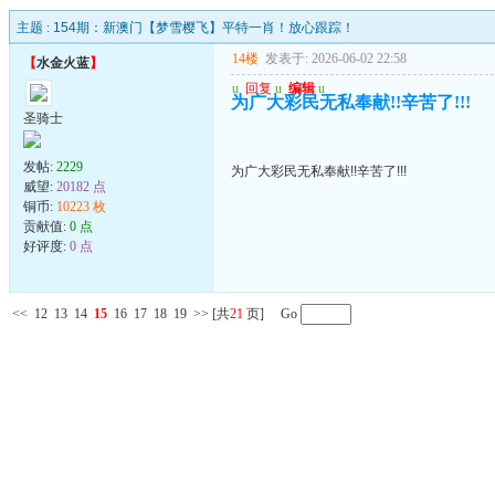
主题 :
154期：新澳门【梦雪樱飞】平特一肖！放心跟踪！
14楼
发表于: 2026-06-02 22:58
【
水金火蓝
】
u
回复
u
编辑
u
为广大彩民无私奉献!!辛苦了!!!
圣骑士
发帖:
2229
为广大彩民无私奉献!!辛苦了!!!
威望:
20182 点
铜币:
10223 枚
贡献值:
0 点
好评度:
0 点
<<
12
13
14
15
16
17
18
19
>>
[共
21
页] Go