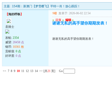
主题 :
154期：新澳门【梦雪樱飞】平特一肖！放心跟踪！
9楼
发表于: 2026-06-02 22:54
【
海的呼唤
】
u
回复
u
编辑
u
谢谢无私的高手望你期期发表！
圣骑士
发帖:
2354
谢谢无私的高手望你期期发表！
威望:
20458 点
铜币:
10361 枚
贡献值:
0 点
好评度:
0 点
<<
7
8
9
10
11
12
13
14
>>
[共
21
页] Go