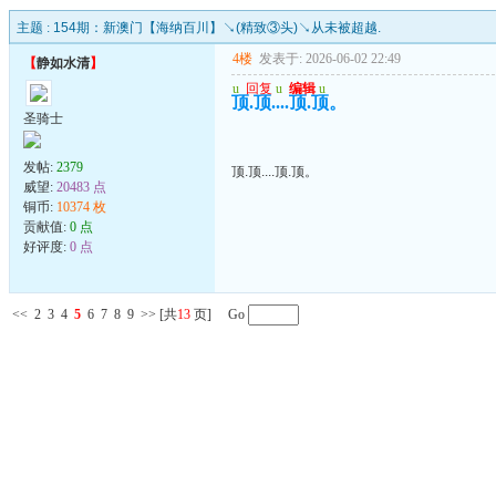
主题 :
154期：新澳门【海纳百川】↘(精致③头)↘从未被超越.
4楼
发表于: 2026-06-02 22:49
【
静如水清
】
u
回复
u
编辑
u
顶.顶....顶.顶。
圣骑士
发帖:
2379
顶.顶....顶.顶。
威望:
20483 点
铜币:
10374 枚
贡献值:
0 点
好评度:
0 点
<<
2
3
4
5
6
7
8
9
>>
[共
13
页] Go