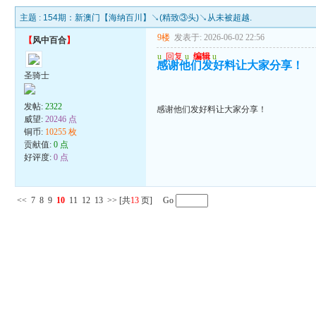
主题 :
154期：新澳门【海纳百川】↘(精致③头)↘从未被超越.
9楼
发表于: 2026-06-02 22:56
【
风中百合
】
u
回复
u
编辑
u
感谢他们发好料让大家分享！
圣骑士
发帖:
2322
感谢他们发好料让大家分享！
威望:
20246 点
铜币:
10255 枚
贡献值:
0 点
好评度:
0 点
<<
7
8
9
10
11
12
13
>>
[共
13
页] Go