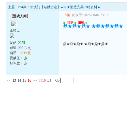
主题 :
154期：新澳门【名胜古迹】═☆★塑造完美中特资料★
15楼
发表于: 2026-06-02 23:01
【
游戏人间
】
u
回复
u
编辑
u
鼎★鼎★鼎★ ★鼎★鼎★鼎★
圣骑士
发帖:
2255
鼎★鼎★鼎★ ★鼎★鼎★鼎★
威望:
20213 点
铜币:
10239 枚
贡献值:
0 点
好评度:
0 点
<<
13
14
15
16
>>
[共
16
页] Go