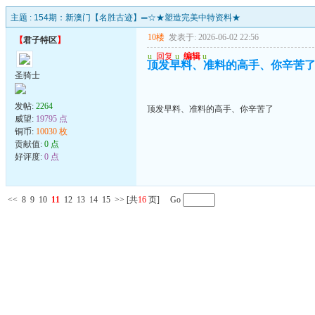
主题 :
154期：新澳门【名胜古迹】═☆★塑造完美中特资料★
10楼
发表于: 2026-06-02 22:56
【
君子特区
】
u
回复
u
编辑
u
顶发早料、准料的高手、你辛苦
圣骑士
发帖:
2264
顶发早料、准料的高手、你辛苦了
威望:
19795 点
铜币:
10030 枚
贡献值:
0 点
好评度:
0 点
<<
8
9
10
11
12
13
14
15
>>
[共
16
页] Go