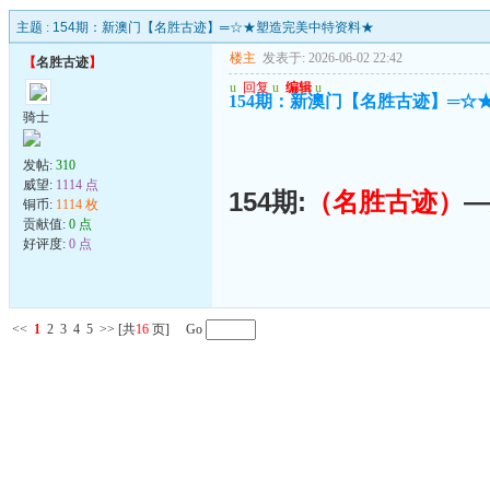
主题 :
154期：新澳门【名胜古迹】═☆★塑造完美中特资料★
楼主
发表于: 2026-06-02 22:42
【
名胜古迹
】
u
回复
u
编辑
u
154期：新澳门【名胜古迹】═☆
骑士
发帖:
310
威望:
1114 点
154期:
（名胜古迹）
—
铜币:
1114 枚
贡献值:
0 点
好评度:
0 点
<<
1
2
3
4
5
>>
[共
16
页] Go