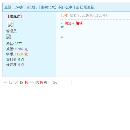
主题 :
154期：新澳门【南鹞北鹰】买什么中什么 已经更新.
15楼
发表于: 2026-06-02 23:04
【
玫瑰红
】
u
回复
u
编辑
u
w
管理员
w
发帖:
2877
威望:
19982 点
铜币:
11534 枚
贡献值:
0 点
好评度:
0 点
<<
13
14
15
16
>>
[共
16
页] Go