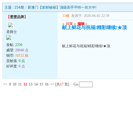
主题 :
154期：新澳门【发财秘籍】顶级高手平特一肖大中!
11楼
发表于: 2026-06-02 22:59
【
雯雯品牌
】
u
回复
u
编辑
u
献上鲜花与祝福!精彩继续!★顶
圣骑士
发帖:
2250
献上鲜花与祝福!精彩继续!★顶
威望:
20040 点
铜币:
10152 枚
贡献值:
0 点
好评度:
0 点
<<
9
10
11
12
13
14
15
16
>>
[共
17
页] Go