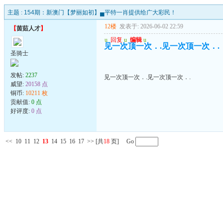
主题 :
154期：新澳门【梦丽如初】▄平特一肖提供给广大彩民！
12楼
发表于: 2026-06-02 22:59
【
茵茹人才
】
u
回复
u
编辑
u
见一次顶一次．.见一次顶一次．.
圣骑士
发帖:
2237
见一次顶一次．.见一次顶一次．.
威望:
20158 点
铜币:
10211 枚
贡献值:
0 点
好评度:
0 点
<<
10
11
12
13
14
15
16
17
>>
[共
18
页] Go