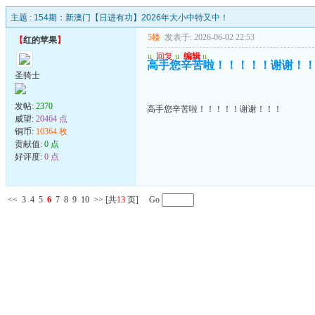
主题 :
154期：新澳门【日进有功】2026年大小中特又中！
5楼
发表于: 2026-06-02 22:53
【
红的苹果
】
u
回复
u
编辑
u
高手您辛苦啦！！！！！谢谢！
圣骑士
发帖:
2370
高手您辛苦啦！！！！！谢谢！！！
威望:
20464 点
铜币:
10364 枚
贡献值:
0 点
好评度:
0 点
<<
3
4
5
6
7
8
9
10
>>
[共
13
页] Go