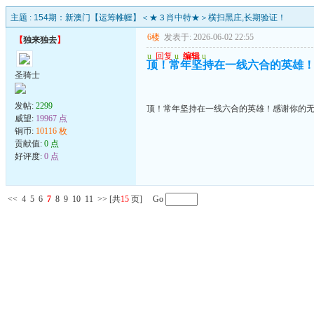
主题 :
154期：新澳门【运筹帷幄】＜★３肖中特★＞横扫黑庄,长期验证！
6楼
发表于: 2026-06-02 22:55
【
独来独去
】
u
回复
u
编辑
u
顶！常年坚持在一线六合的英雄
圣骑士
发帖:
2299
顶！常年坚持在一线六合的英雄！感谢你的
威望:
19967 点
铜币:
10116 枚
贡献值:
0 点
好评度:
0 点
<<
4
5
6
7
8
9
10
11
>>
[共
15
页] Go