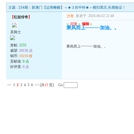
主题 :
154期：新澳门【运筹帷幄】＜★３肖中特★＞横扫黑庄,长期验证！
沙发
发表于: 2026-06-02 22:48
【
红姐传奇
】
u
回复
u
编辑
u
乘风而上~~~~~~加油。。
圣骑士
发帖:
2255
乘风而上~~~~~~加油。。
威望:
20156 点
铜币:
10210 枚
贡献值:
0 点
好评度:
0 点
<<
1
2
3
4
5
6
>>
[共
15
页] Go