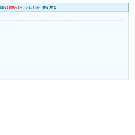
阅读
1190981
次 |
返回列表
|
关闭本页