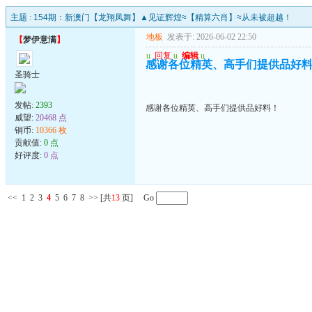
主题 :
154期：新澳门【龙翔凤舞】▲见证辉煌≈【精算六肖】≈从未被超越！
地板
发表于: 2026-06-02 22:50
【
梦伊意满
】
u
回复
u
编辑
u
感谢各位精英、高手们提供品好
圣骑士
发帖:
2393
感谢各位精英、高手们提供品好料！
威望:
20468 点
铜币:
10366 枚
贡献值:
0 点
好评度:
0 点
<<
1
2
3
4
5
6
7
8
>>
[共
13
页] Go