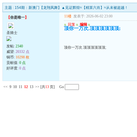
主题 :
154期：新澳门【龙翔凤舞】▲见证辉煌≈【精算六肖】≈从未被超越！
11楼
发表于: 2026-06-02 23:00
【
你是唯一
】
u
回复
u
编辑
u
顶你一万次.顶顶顶顶顶顶;
圣骑士
发帖:
2340
顶你一万次.顶顶顶顶顶顶;
威望:
20332 点
铜币:
10298 枚
贡献值:
0 点
好评度:
0 点
<<
9
10
11
12
13
>>
[共
13
页] Go