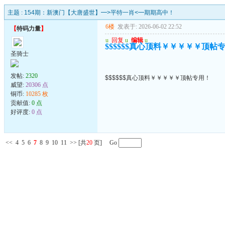
主题 :
154期：新澳门【大唐盛世】━>平特一肖<━期期高中！
6楼
发表于: 2026-06-02 22:52
【
特码力量
】
u
回复
u
编辑
u
$$$$$$真心顶料￥￥￥￥￥顶帖
圣骑士
发帖:
2320
$$$$$$真心顶料￥￥￥￥￥顶帖专用！
威望:
20306 点
铜币:
10285 枚
贡献值:
0 点
好评度:
0 点
<<
4
5
6
7
8
9
10
11
>>
[共
20
页] Go