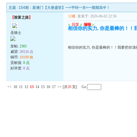
主题 :
154期：新澳门【大唐盛世】━>平特一肖<━期期高中！
12楼
发表于: 2026-06-02 22:56
【
致富之路
】
u
回复
u
编辑
u
相信你的实力, 你是最棒的！！
圣骑士
发帖:
2361
相信你的实力, 你是最棒的！！我要把你顶得
威望:
20134 点
铜币:
10199 枚
贡献值:
0 点
好评度:
0 点
<<
10
11
12
13
14
15
16
17
>>
[共
20
页] Go