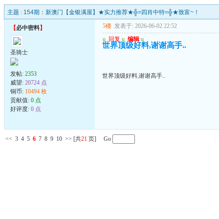
主题 :
154期：新澳门【金银满屋】★实力推荐★╬=四肖中特=╬★致富~！
5楼
发表于: 2026-06-02 22:52
【
必中密料
】
u
回复
u
编辑
u
世界顶级好料,谢谢高手..
圣骑士
发帖:
2353
世界顶级好料,谢谢高手..
威望:
20724 点
铜币:
10494 枚
贡献值:
0 点
好评度:
0 点
<<
3
4
5
6
7
8
9
10
>>
[共
21
页] Go