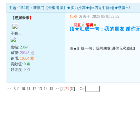
主题 :
154期：新澳门【金银满屋】★实力推荐★╬=四肖中特=╬★致富~！
10楼
发表于: 2026-06-02 22:55
【
把握未来
】
u
回复
u
编辑
u
顶★汇成一句：我的朋友,谢你无
圣骑士
发帖:
2369
顶★汇成一句：我的朋友,谢你无私奉献!
威望:
20343 点
铜币:
10304 枚
贡献值:
0 点
好评度:
0 点
<<
8
9
10
11
12
13
14
15
>>
[共
21
页] Go