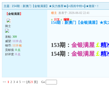
主题 :
154期：新澳门【金银满屋】★实力推荐★╬=四肖中特=╬★致富~！
楼主
发表于: 2026-06-02 22:41
【
金银满屋
】
u
回复
u
编辑
u
154期：新澳门【金银满屋】★实
骑士
发帖:
309
威望:
1119 点
153期：
金银满屋
￡
精
铜币:
1119 枚
贡献值:
0 点
154期：
金银满屋
￡
精
好评度:
0 点
<<
1
2
3
4
5
>>
[共
21
页] Go