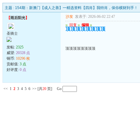
主题 :
154期：新澳门【成人之善】━精选资料【四肖】我特肖，保你横财到手！
沙发
发表于: 2026-06-02 22:47
【
雨后阳光
】
u
回复
u
编辑
u
顶顶顶顶顶顶顶顶
圣骑士
发帖:
2325
顶顶顶顶顶顶顶顶
威望:
20328 点
铜币:
10296 枚
贡献值:
3 点
好评度:
0 点
<<
1
2
3
4
5
6
>>
[共
20
页] Go