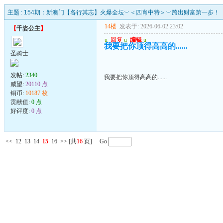
主题 :
154期：新澳门【各行其志】火爆全坛︶＜四肖中特＞︶跨出财富第一步！
14楼
发表于: 2026-06-02 23:02
【
千姿公主
】
u
回复
u
编辑
u
我要把你顶得高高的......
圣骑士
发帖:
2340
我要把你顶得高高的......
威望:
20110 点
铜币:
10187 枚
贡献值:
0 点
好评度:
0 点
<<
12
13
14
15
16
>>
[共
16
页] Go