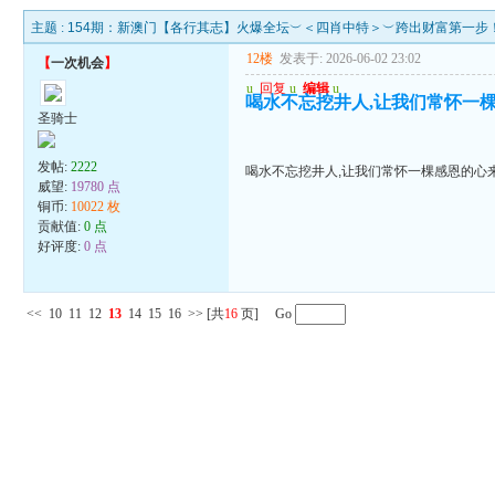
主题 :
154期：新澳门【各行其志】火爆全坛︶＜四肖中特＞︶跨出财富第一步
12楼
发表于: 2026-06-02 23:02
【
一次机会
】
u
回复
u
编辑
u
喝水不忘挖井人,让我们常怀一
圣骑士
发帖:
2222
喝水不忘挖井人,让我们常怀一棵感恩的心
威望:
19780 点
铜币:
10022 枚
贡献值:
0 点
好评度:
0 点
<<
10
11
12
13
14
15
16
>>
[共
16
页] Go