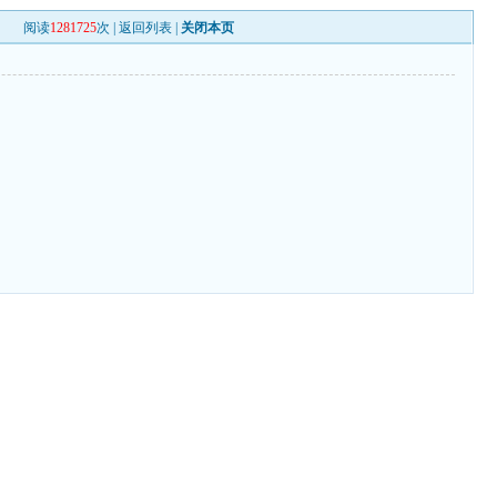
阅读
1281725
次 |
返回列表
|
关闭本页