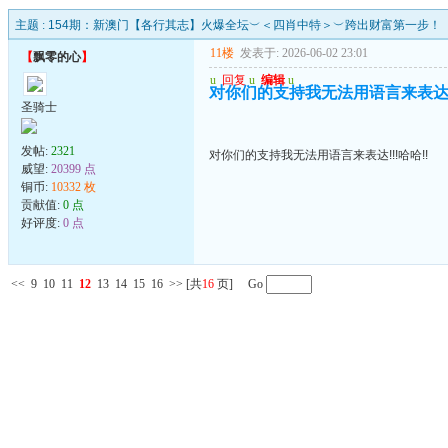
主题 :
154期：新澳门【各行其志】火爆全坛︶＜四肖中特＞︶跨出财富第一步！
11楼
发表于: 2026-06-02 23:01
【
飘零的心
】
u
回复
u
编辑
u
对你们的支持我无法用语言来表达!!
圣骑士
发帖:
2321
对你们的支持我无法用语言来表达!!!哈哈!!
威望:
20399 点
铜币:
10332 枚
贡献值:
0 点
好评度:
0 点
<<
9
10
11
12
13
14
15
16
>>
[共
16
页] Go