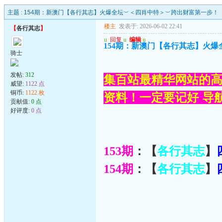
主题 :
154期：新澳门【各行其志】火爆全坛︶＜四肖中特＞︶跨出财富第一步！
楼主
发表于: 2026-06-02 22:41
【
各行其志
】
u
回复
u
编辑
u
154期：新澳门【各行其志】火
骑士
发帖:
312
集百站最精华网站的高
威望:
1122 点
铜币:
1122 枚
资料！一定要记好 导航网
贡献值:
0 点
好评度:
0 点
153期
：【
各行其志
】
154期
：【
各行其志
】