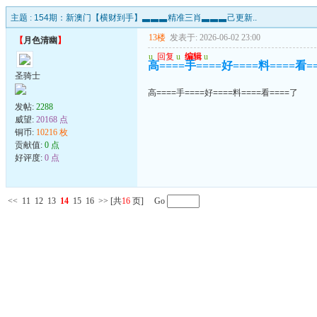
主题 :
154期：新澳门【横财到手】▃▃▃精准三肖▃▃▃己更新..
13楼
发表于: 2026-06-02 23:00
【
月色清幽
】
u
回复
u
编辑
u
高====手====好====料====看=
圣骑士
高====手====好====料====看====了
发帖:
2288
威望:
20168 点
铜币:
10216 枚
贡献值:
0 点
好评度:
0 点
<<
11
12
13
14
15
16
>>
[共
16
页] Go