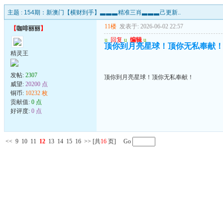
主题 :
154期：新澳门【横财到手】▃▃▃精准三肖▃▃▃己更新..
11楼
发表于: 2026-06-02 22:57
【
咖啡丽丽
】
u
回复
u
编辑
u
顶你到月亮星球！顶你无私奉献
精灵王
发帖:
2307
顶你到月亮星球！顶你无私奉献！
威望:
20200 点
铜币:
10232 枚
贡献值:
0 点
好评度:
0 点
<<
9
10
11
12
13
14
15
16
>>
[共
16
页] Go