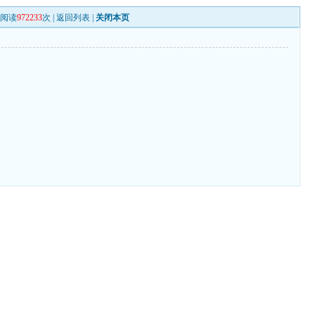
阅读
972233
次 |
返回列表
|
关闭本页