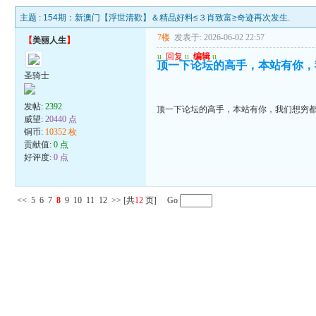
主题 :
154期：新澳门【浮世清歡】＆精品好料≤３肖致富≥奇迹再次发生.
7楼
发表于: 2026-06-02 22:57
【
美丽人生
】
u
回复
u
编辑
u
顶一下论坛的高手，本站有你，
圣骑士
发帖:
2392
顶一下论坛的高手，本站有你，我们想穷
威望:
20440 点
铜币:
10352 枚
贡献值:
0 点
好评度:
0 点
<<
5
6
7
8
9
10
11
12
>>
[共
12
页] Go