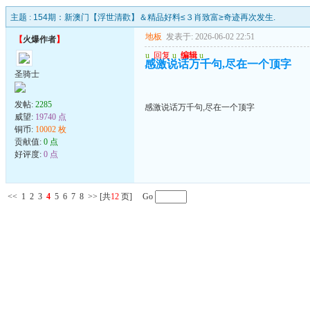
主题 :
154期：新澳门【浮世清歡】＆精品好料≤３肖致富≥奇迹再次发生.
地板
发表于: 2026-06-02 22:51
【
火爆作者
】
u
回复
u
编辑
u
感激说话万千句,尽在一个顶字
圣骑士
发帖:
2285
感激说话万千句,尽在一个顶字
威望:
19740 点
铜币:
10002 枚
贡献值:
0 点
好评度:
0 点
<<
1
2
3
4
5
6
7
8
>>
[共
12
页] Go