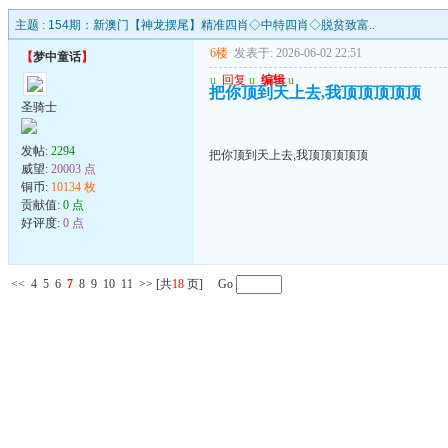
主题 :
154期：新澳门【神龙摆尾】精准四肖◇中特四肖◇脱贫致富..
6楼
发表于: 2026-06-02 22:51
【
梦中童话
】
u
回复
u
编辑
u
把你顶到天上去,我顶顶顶顶顶
圣骑士
发帖:
2294
把你顶到天上去,我顶顶顶顶顶
威望:
20003 点
铜币:
10134 枚
贡献值:
0 点
好评度:
0 点
<<
4
5
6
7
8
9
10
11
>>
[共
18
页] Go