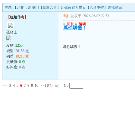
主题 :
154期：新澳门【暴富六肖】让你家财万贯￠【六肖中特】造福彩民
5楼
发表于: 2026-06-02 22:53
【
红姐传奇
】
u
回复
u
编辑
u
爲伱驕傲！
圣骑士
发帖:
2255
爲伱驕傲！
威望:
20156 点
铜币:
10210 枚
贡献值:
0 点
好评度:
0 点
<<
3
4
5
6
7
8
9
10
>>
[共
14
页] Go