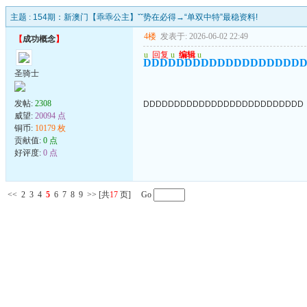
主题 :
154期：新澳门【乖乖公主】ˇˇ势在必得→“单双中特”最稳资料!
4楼
发表于: 2026-06-02 22:49
【
成功概念
】
u
回复
u
编辑
u
DDDDDDDDDDDDDDDDDDD
圣骑士
发帖:
2308
DDDDDDDDDDDDDDDDDDDDDDDDDD
威望:
20094 点
铜币:
10179 枚
贡献值:
0 点
好评度:
0 点
<<
2
3
4
5
6
7
8
9
>>
[共
17
页] Go